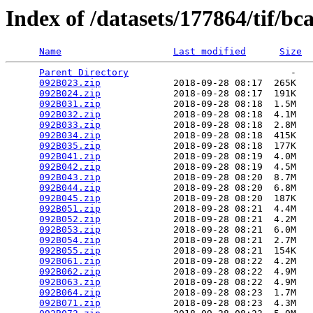
Index of /datasets/177864/tif/bc
Name
Last modified
Size
Parent Directory
                             -   

092B023.zip
             2018-09-28 08:17  265K  

092B024.zip
             2018-09-28 08:17  191K  

092B031.zip
             2018-09-28 08:18  1.5M  

092B032.zip
             2018-09-28 08:18  4.1M  

092B033.zip
             2018-09-28 08:18  2.8M  

092B034.zip
             2018-09-28 08:18  415K  

092B035.zip
             2018-09-28 08:18  177K  

092B041.zip
             2018-09-28 08:19  4.0M  

092B042.zip
             2018-09-28 08:19  4.5M  

092B043.zip
             2018-09-28 08:20  8.7M  

092B044.zip
             2018-09-28 08:20  6.8M  

092B045.zip
             2018-09-28 08:20  187K  

092B051.zip
             2018-09-28 08:21  4.4M  

092B052.zip
             2018-09-28 08:21  4.2M  

092B053.zip
             2018-09-28 08:21  6.0M  

092B054.zip
             2018-09-28 08:21  2.7M  

092B055.zip
             2018-09-28 08:21  154K  

092B061.zip
             2018-09-28 08:22  4.2M  

092B062.zip
             2018-09-28 08:22  4.9M  

092B063.zip
             2018-09-28 08:22  4.9M  

092B064.zip
             2018-09-28 08:23  1.7M  

092B071.zip
             2018-09-28 08:23  4.3M  
