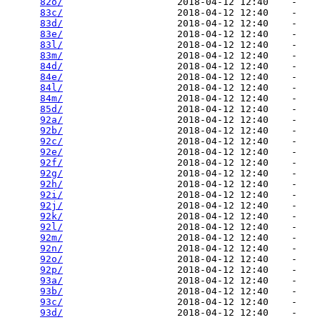
82o/
                    2018-04-12 12:40    -   

83c/
                    2018-04-12 12:40    -   

83d/
                    2018-04-12 12:40    -   

83e/
                    2018-04-12 12:40    -   

83l/
                    2018-04-12 12:40    -   

83m/
                    2018-04-12 12:40    -   

84d/
                    2018-04-12 12:40    -   

84e/
                    2018-04-12 12:40    -   

84l/
                    2018-04-12 12:40    -   

84m/
                    2018-04-12 12:40    -   

85d/
                    2018-04-12 12:40    -   

92a/
                    2018-04-12 12:40    -   

92b/
                    2018-04-12 12:40    -   

92c/
                    2018-04-12 12:40    -   

92e/
                    2018-04-12 12:40    -   

92f/
                    2018-04-12 12:40    -   

92g/
                    2018-04-12 12:40    -   

92h/
                    2018-04-12 12:40    -   

92i/
                    2018-04-12 12:40    -   

92j/
                    2018-04-12 12:40    -   

92k/
                    2018-04-12 12:40    -   

92l/
                    2018-04-12 12:40    -   

92m/
                    2018-04-12 12:40    -   

92n/
                    2018-04-12 12:40    -   

92o/
                    2018-04-12 12:40    -   

92p/
                    2018-04-12 12:40    -   

93a/
                    2018-04-12 12:40    -   

93b/
                    2018-04-12 12:40    -   

93c/
                    2018-04-12 12:40    -   

93d/
                    2018-04-12 12:40    -   
