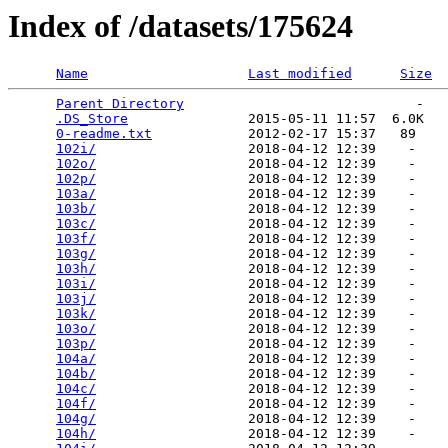
Index of /datasets/175624
Name
Last modified
Size
Parent Directory
                             -   

.DS_Store
               2015-05-11 11:57  6.0K  

0-readme.txt
            2012-02-17 15:37   89   

102i/
                   2018-04-12 12:39    -   

102o/
                   2018-04-12 12:39    -   

102p/
                   2018-04-12 12:39    -   

103a/
                   2018-04-12 12:39    -   

103b/
                   2018-04-12 12:39    -   

103c/
                   2018-04-12 12:39    -   

103f/
                   2018-04-12 12:39    -   

103g/
                   2018-04-12 12:39    -   

103h/
                   2018-04-12 12:39    -   

103i/
                   2018-04-12 12:39    -   

103j/
                   2018-04-12 12:39    -   

103k/
                   2018-04-12 12:39    -   

103o/
                   2018-04-12 12:39    -   

103p/
                   2018-04-12 12:39    -   

104a/
                   2018-04-12 12:39    -   

104b/
                   2018-04-12 12:39    -   

104c/
                   2018-04-12 12:39    -   

104f/
                   2018-04-12 12:39    -   

104g/
                   2018-04-12 12:39    -   

104h/
                   2018-04-12 12:39    -   
