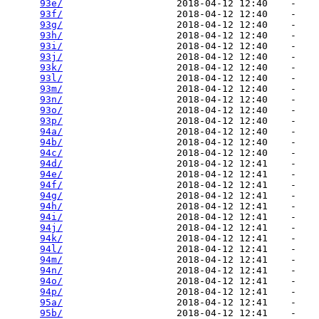
93e/
                    2018-04-12 12:40    -   

93f/
                    2018-04-12 12:40    -   

93g/
                    2018-04-12 12:40    -   

93h/
                    2018-04-12 12:40    -   

93i/
                    2018-04-12 12:40    -   

93j/
                    2018-04-12 12:40    -   

93k/
                    2018-04-12 12:40    -   

93l/
                    2018-04-12 12:40    -   

93m/
                    2018-04-12 12:40    -   

93n/
                    2018-04-12 12:40    -   

93o/
                    2018-04-12 12:40    -   

93p/
                    2018-04-12 12:40    -   

94a/
                    2018-04-12 12:40    -   

94b/
                    2018-04-12 12:40    -   

94c/
                    2018-04-12 12:40    -   

94d/
                    2018-04-12 12:41    -   

94e/
                    2018-04-12 12:41    -   

94f/
                    2018-04-12 12:41    -   

94g/
                    2018-04-12 12:41    -   

94h/
                    2018-04-12 12:41    -   

94i/
                    2018-04-12 12:41    -   

94j/
                    2018-04-12 12:41    -   

94k/
                    2018-04-12 12:41    -   

94l/
                    2018-04-12 12:41    -   

94m/
                    2018-04-12 12:41    -   

94n/
                    2018-04-12 12:41    -   

94o/
                    2018-04-12 12:41    -   

94p/
                    2018-04-12 12:41    -   

95a/
                    2018-04-12 12:41    -   

95b/
                    2018-04-12 12:41    -   
