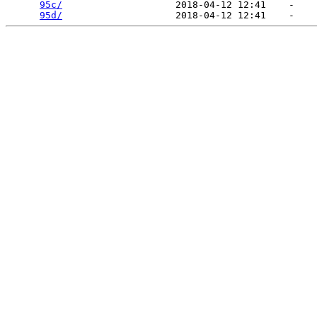
95c/
                    2018-04-12 12:41    -   

95d/