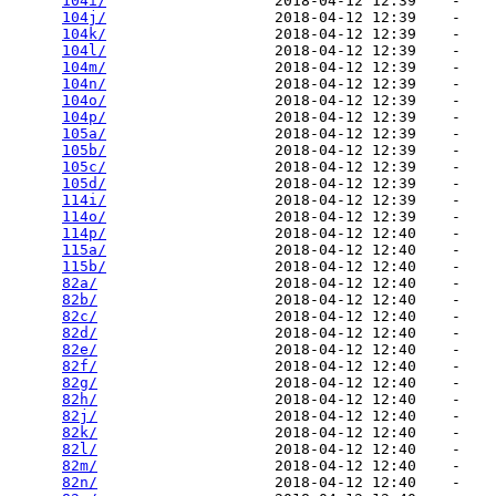
104i/
                   2018-04-12 12:39    -   

104j/
                   2018-04-12 12:39    -   

104k/
                   2018-04-12 12:39    -   

104l/
                   2018-04-12 12:39    -   

104m/
                   2018-04-12 12:39    -   

104n/
                   2018-04-12 12:39    -   

104o/
                   2018-04-12 12:39    -   

104p/
                   2018-04-12 12:39    -   

105a/
                   2018-04-12 12:39    -   

105b/
                   2018-04-12 12:39    -   

105c/
                   2018-04-12 12:39    -   

105d/
                   2018-04-12 12:39    -   

114i/
                   2018-04-12 12:39    -   

114o/
                   2018-04-12 12:39    -   

114p/
                   2018-04-12 12:40    -   

115a/
                   2018-04-12 12:40    -   

115b/
                   2018-04-12 12:40    -   

82a/
                    2018-04-12 12:40    -   

82b/
                    2018-04-12 12:40    -   

82c/
                    2018-04-12 12:40    -   

82d/
                    2018-04-12 12:40    -   

82e/
                    2018-04-12 12:40    -   

82f/
                    2018-04-12 12:40    -   

82g/
                    2018-04-12 12:40    -   

82h/
                    2018-04-12 12:40    -   

82j/
                    2018-04-12 12:40    -   

82k/
                    2018-04-12 12:40    -   

82l/
                    2018-04-12 12:40    -   

82m/
                    2018-04-12 12:40    -   

82n/
                    2018-04-12 12:40    -   
